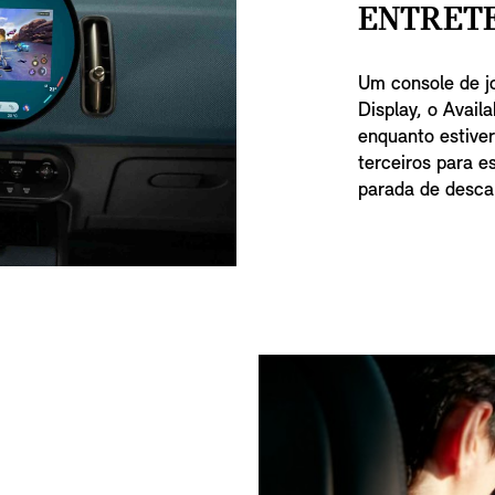
ENTRET
Um console de j
Display, o Avail
enquanto estive
terceiros para e
parada de desca