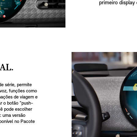
primeiro display
AL.
de série, permite
voz, funções como
rmações de viagem e
ar o botão "push-
cê pode escolher
l: uma versão
sponível no Pacote