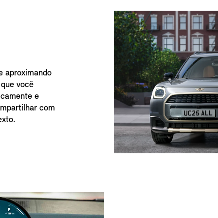
se aproximando
e que você
icamente e
mpartilhar com
exto.