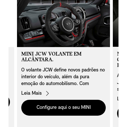
PÔ.
MINI JCW VOLANTE EM
MIN
ALCÂNTARA.
COM
LAN
O volante JCW define novos padrões no
o
A ca
interior do veículo, além da pura
um
JCW 
emoção do automobilismo. Com
ser 
formato extremamente esportivo é leve
ambém
Preço: R$ 9.087*
Leia Mais
chav
fabricado em Alcântara / Carbono
Preç
Leia
pode
destacam a aparência extrovertida e
Configure aqui o seu MINI
habi
jovem do MINI. O volante é
conf
completamente coberto com Alcântara
usad
de alta qualidade e mostra uma marca