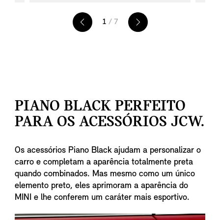
smar
central vermelha. A tampa do volante é
auto
feita de Carbono de poros abertos e
1
/ 7
Blue
apresenta o distintivo exclusivo John
de c
Cooper Works.
orig
tran
atra
gara
perf
PIANO BLACK PERFEITO
cord
PARA OS ACESSÓRIOS JCW.
as o
adic
Os acessórios Piano Black ajudam a personalizar o
carro e completam a aparência totalmente preta
quando combinados. Mas mesmo como um único
elemento preto, eles aprimoram a aparência do
MINI e lhe conferem um caráter mais esportivo.