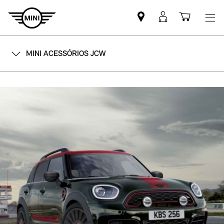
Mini
MyMini
Shoppi
dealer
login
cart
partner
MINI ACESSÓRIOS JCW