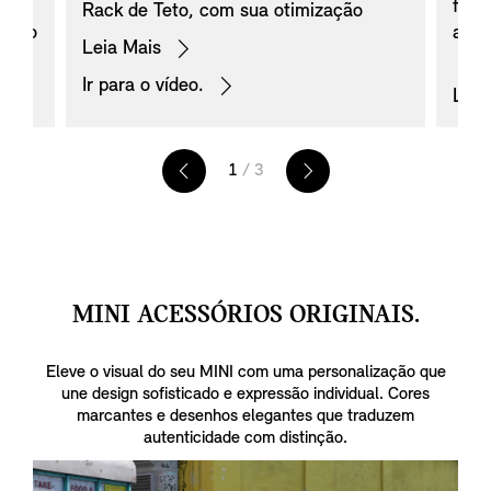
ce
feit
Rack de Teto, com sua otimização
ê não
alta
dinâmica, é instalado sem ferramentas
Leia Mais
segu
e se destaca pelo visual moderno. Ele
s,
Ir para o vídeo.
turi
segue os rigorosos padrões de
Leia
bici
segurança da MINI e proporciona a
ntos
resi
plataforma ideal para todas as
inst
montagens de rack de teto.
1
/ 3
sist
usar
supo
os s
adeq
MINI ACESSÓRIOS ORIGINAIS.
com 
Eleve o visual do seu MINI com uma personalização que
une design sofisticado e expressão individual. Cores
marcantes e desenhos elegantes que traduzem
autenticidade com distinção.