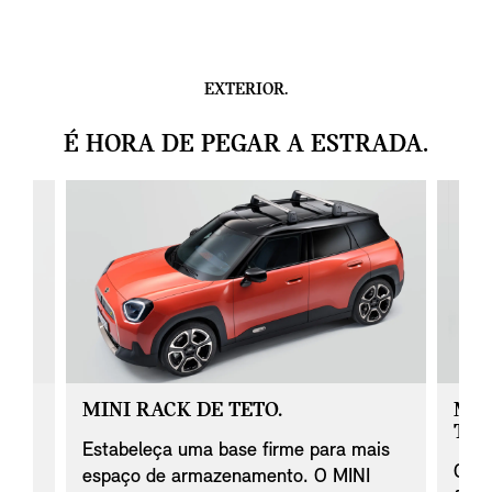
EXTERIOR.
É HORA DE PEGAR A ESTRADA.
I
MINI RACK DE TETO.
MIN
TET
Estabeleça uma base firme para mais
O ra
espaço de armazenamento. O MINI