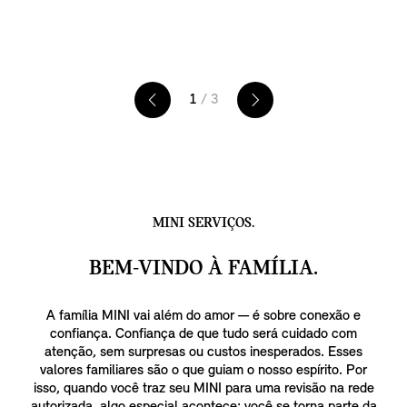
tempo, o cubo da roda é protegido de
forma confiável contra sujeira e danos.
1
/ 3
MINI SERVIÇOS.
BEM-VINDO À FAMÍLIA.
A família MINI vai além do amor — é sobre conexão e
confiança. Confiança de que tudo será cuidado com
atenção, sem surpresas ou custos inesperados. Esses
valores familiares são o que guiam o nosso espírito. Por
isso, quando você traz seu MINI para uma revisão na rede
autorizada, algo especial acontece: você se torna parte da