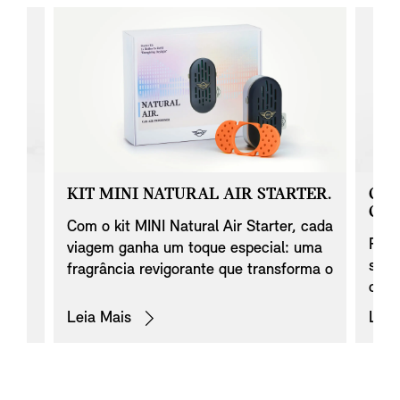
RA
KIT MINI NATURAL AIR STARTER.
CON
CAR
Com o kit MINI Natural Air Starter, cada
o ao
Prop
viagem ganha um toque especial: uma
unto
seu 
fragrância revigorante que transforma o
ece
com 
interior do seu MINI em um espaço
er
tudo
ainda mais acolhedor.
Leia Mais
Leia
seu 
as
limp
suje
bril