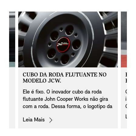
E.
CUBO DA RODA FLUTUANTE NO
ROD
MODELO JCW.
FLA
Ele é fixo. O inovador cubo da roda
Com 
e
flutuante John Cooper Works não gira
insp
com a roda. Dessa forma, o logotipo da
Coop
sual
John Cooper Works também permanece
Spok
onal
Leia
Leia Mais
na horizontal durante a condução e dá
MINI
NI
o toque final ao visual especial das
MINI
o.
rodas de liga leve do MINI. Ao mesmo
ALL4