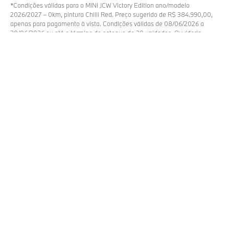
*Condições válidas para o MINI JCW Victory Edition ano/modelo
2026/2027 – 0km, pintura Chilli Red. Preço sugerido de R$ 384.990,00,
apenas para pagamento à vista. Condições válidas de 08/06/2026 a
30/06/2026 ou até o término do estoque de 20 unidades. Ouvidoria
Corporativa BMW SF: 0800 772 2369. Atendimento ao Cliente BMW SF:
0800 019 9797. Para mais informações, consulte a concessionária
autorizada MINI de sua preferência.
MINI JCW 1965 VICTORY EDITION.
Em 1965, um MINI desafiou o mundo em Monte
Carlo e mudou a história do automobilismo para
sempre. Hoje, esse feito retorna como uma edição
limitada, celebrando o espírito indomável que define
a MINI.