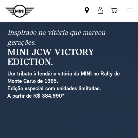
Mini
MyMini
Shoppi
dealer
login
cart
partner
Inspirado na vitória que marcou
gerações.
MINI JCW VICTORY
EDICTION.
Um tributo à lendária vitória da MINI no Rally de
Monte Carlo de 1965.
Edição especial com unidades limitadas.
A partir de R$ 384.990*