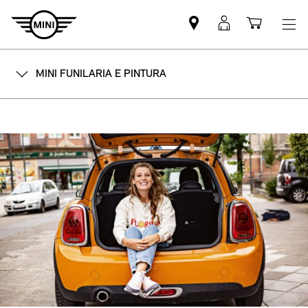
Mini
MyMini
Shoppi
dealer
login
cart
partner
MINI FUNILARIA E PINTURA